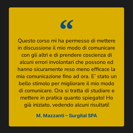
Questo corso mi ha permesso di mettere
in discussione il mio modo di comunicare
con gli altri e di prendere coscienza di
alcuni errori involontari che possono ed
hanno sicuramente reso meno efficace la
mia comunicazione fino ad ora. E’ stato un
bello stimolo per migliorare il mio modo
di comunicare. Ora si tratta di studiare e
mettere in pratica quanto spiegato! Ho
già iniziato, vedendo alcuni risultati!
M. Mazzanti – Surgital SPA