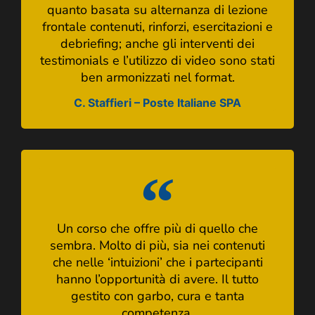
quanto basata su alternanza di lezione
frontale contenuti, rinforzi, esercitazioni e
debriefing; anche gli interventi dei
testimonials e l’utilizzo di video sono stati
ben armonizzati nel format.
C. Staffieri – Poste Italiane SPA
Un corso che offre più di quello che
sembra. Molto di più, sia nei contenuti
che nelle ‘intuizioni’ che i partecipanti
hanno l’opportunità di avere. Il tutto
gestito con garbo, cura e tanta
competenza.