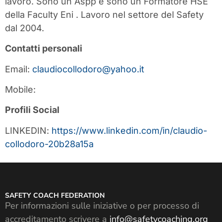
lavoro. Sono un Aspp e sono un Formatore HSE
della Faculty Eni . Lavoro nel settore del Safety
dal 2004.
Contatti personali
Email:
claudiocollodoro@yahoo.it
Mobile:
Profili Social
LINKEDIN:
https://www.linkedin.com/in/claudio-
collodoro-20b28a15a
SAFETY COACH FEDERATION
Per informazioni sulle iniziative o per processo di
accreditamento scrivere a
info@safetycoaching.org