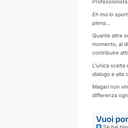
Professionista 
Eh ma lo sport 
piena…
Quante altre s
momento, al di 
contribuire at
L’unica scelta 
dialogo e alla 
Magari non vinc
differenza ogni
Vuoi por
Se hai bis