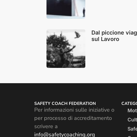
Dal piccione viag
sul Lavoro
SAFETY COACH FEDERATION
CATEGO
Per informazioni sulle iniziative o
Moti
per processo di accreditamento
Cult
scrivere a
Saf
info@safetycoaching.org