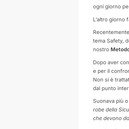
ogni giorno p
L’altro giorno 
Recentemente h
tema Safety, do
nostro
Metodo
Dopo aver conc
e per il confr
Non si è tratt
dal punto inter
Suonava più o
robe della Sic
che devono dar