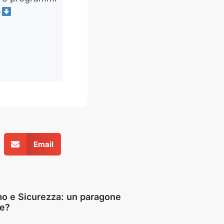
e
Email
o e Sicurezza: un paragone
te?