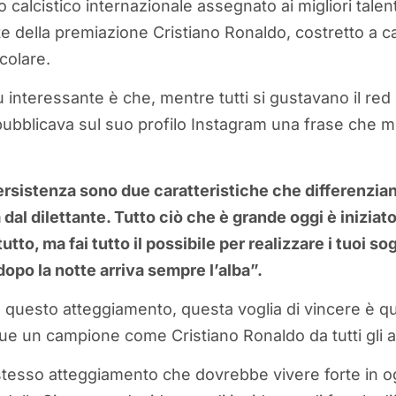
calcistico internazionale assegnato ai migliori talent
 della premiazione Cristiano Ronaldo, costretto a c
colare.
 interessante è che, mentre tutti si gustavano il red 
7 pubblicava sul suo profilo Instagram una frase che 
rsistenza sono due caratteristiche che differenzian
dal dilettante. Tutto ciò che è grande oggi è iniziato
utto, ma fai tutto il possibile per realizzare i tuoi sog
opo la notte arriva sempre l’alba”.
, questo atteggiamento, questa voglia di vincere è q
ue un campione come Cristiano Ronaldo da tutti gli al
o stesso atteggiamento che dovrebbe vivere forte in o