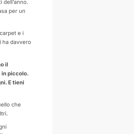
i dell’anno.
asa per un
carpet e i
mi ha davvero
o il
 in piccolo.
ni. E tieni
uello che
tri.
gni