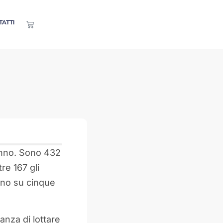
TATTI
anno. Sono 432
re 167 gli
 Uno su cinque
anza di lottare