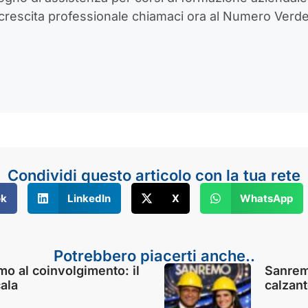
 crescita professionale chiamaci ora al Numero Verd
Condividi questo articolo con la tua rete
ok
LinkedIn
X
WhatsApp
Potrebbero piacerti anche..
o al coinvolgimento: il
Sanrem
cala
calzan