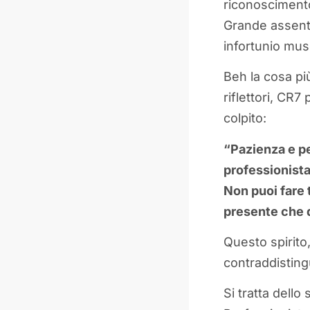
riconoscimento 
Grande assente
infortunio mus
Beh la cosa più
riflettori, CR
colpito:
“Pazienza e pe
professionista 
Non puoi fare t
presente che d
Questo spirito
contraddisting
Si tratta dell