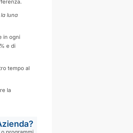
fferenza.
 la luna
 in ogni
0% e di
stro tempo al
re la
 Azienda?
e o programmi