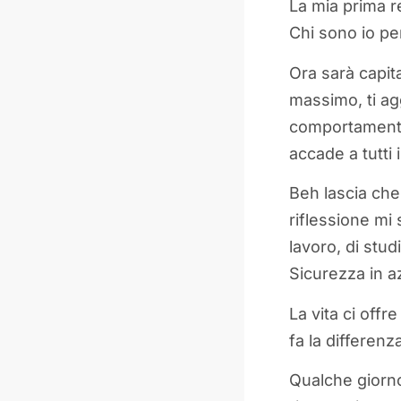
La mia prima r
Chi sono io per
Ora sarà capit
massimo, ti agg
comportamenti
accade a tutti i
Beh lascia che
riflessione mi 
lavoro, di stud
Sicurezza in 
La vita ci off
fa la differenz
Qualche giorno