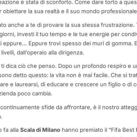
eazione è stata di sconforto. Come dare torto a ques
 obiettare la sua realtà e il suo mondo professionale 
ato anche a te di provare la sua stessa frustrazione. 
iorni, investi il tuo tempo e le tue energie per condiv
 eppure… Eppure trovi spesso dei muri di gomma. 
 livelli, dall’operaio alla dirigenza.
 ti dica ciò che penso. Dopo un profondo respiro e u
sono detto questo: la vita non è mai facile. Che si trat
iare e laurearsi, di educare e crescere un figlio o di c
azienda poco cambia.
re continuamente sfide da affrontare, è il nostro atte
a.
 fa alla
Scala di Milano
hanno premiato il “Fifa Best 