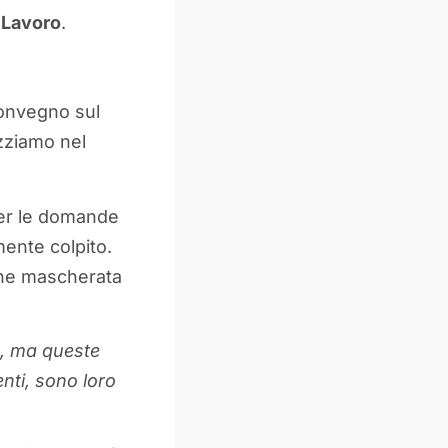
l Lavoro
.
.
convegno sul
izziamo nel
per le domande
mente colpito.
ione mascherata
ue, ma queste
nti, sono loro