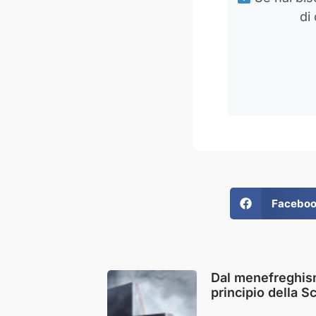
di
Facebo
Dal menefreghism
principio della S