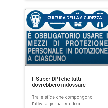
CULTURA DELLA SICUREZZA
Il Super DPI che tutti
dovrebbero indossare
Tra le sfide che compongono
l’attività giornaliera di un